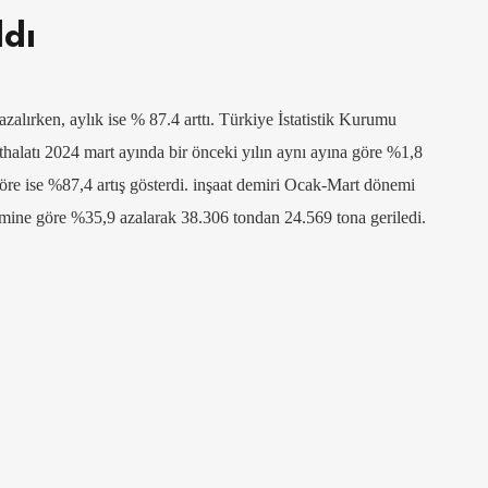
dı
azalırken, aylık ise % 87.4 arttı. Türkiye İstatistik Kurumu
thalatı 2024 mart ayında bir önceki yılın aynı ayına göre %1,8
öre ise %87,4 artış gösterdi. inşaat demiri Ocak-Mart dönemi
önemine göre %35,9 azalarak 38.306 tondan 24.569 tona geriledi.