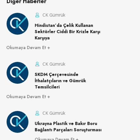
Diğer Haberler
CK Gümrük
Hindistan’da Çelik Kullanan
Sektörler Ciddi Bir Krizle Karşı
Karşıya
Okumaya Devam Et
CK Gümrük
SKDM Çerçevesinde
İthalatçıların ve Gümrük
Temsilcileri
Okumaya Devam Et
CK Gümrük
Ukrayna Plastik ve Bakır Boru
Bağlantı Parçaları Soruşturması
Okumaya Devam Et