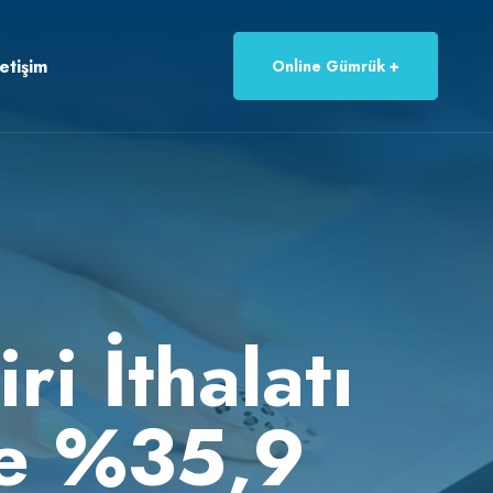
letişim
Online Gümrük
ri İthalatı
e %35,9