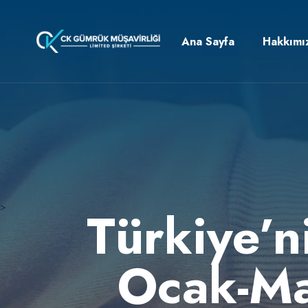
Ana Sayfa
Hakkımı
>
Türkiye’ni
Ocak-M