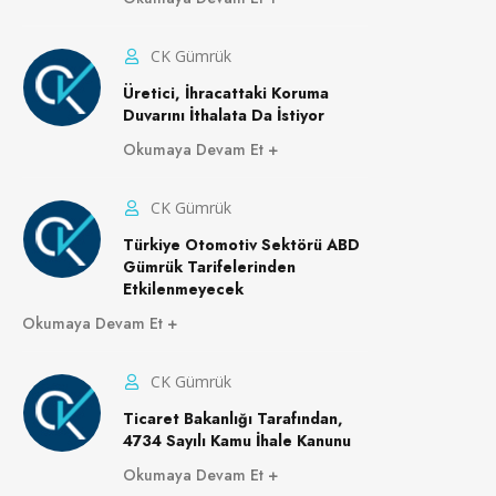
CK Gümrük
Üretici, İhracattaki Koruma
Duvarını İthalata Da İstiyor
Okumaya Devam Et
CK Gümrük
Türkiye Otomotiv Sektörü ABD
Gümrük Tarifelerinden
Etkilenmeyecek
Okumaya Devam Et
CK Gümrük
Ticaret Bakanlığı Tarafından,
4734 Sayılı Kamu İhale Kanunu
Okumaya Devam Et