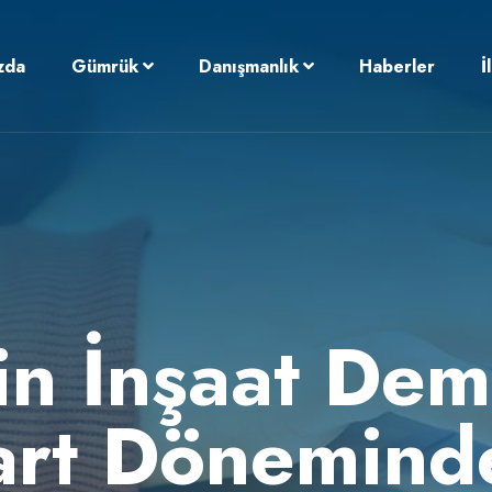
zda
Gümrük
Danışmanlık
Haberler
İ
n İnşaat Demi
art Dönemind