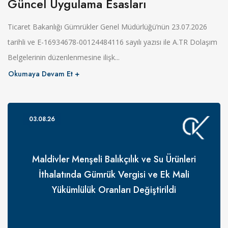
Güncel Uygulama Esasları
Ticaret Bakanlığı Gümrükler Genel Müdürlüğü’nün 23.07.2026
tarihli ve E-16934678-00124484116 sayılı yazısı ile A.TR Dolaşım
Belgelerinin düzenlenmesine ilişk...
Okumaya Devam Et
03.08.26
Maldivler Menşeli Balıkçılık ve Su Ürünleri
İthalatında Gümrük Vergisi ve Ek Mali
Yükümlülük Oranları Değiştirildi