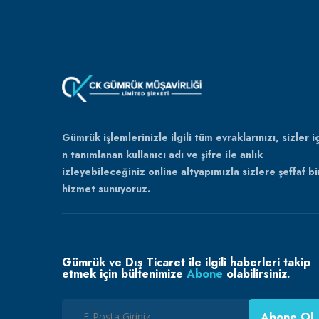
Gümrük işlemlerinizle ilgili tüm evraklarınızı, sizler iç
n tanımlanan kullanıcı adı ve şifre ile anlık
izleyebileceğiniz online altyapımızla sizlere şeffaf bi
hizmet sunuyoruz.
Gümrük ve Dış Ticaret ile ilgili haberleri takip
etmek için bültenimize
Abone
olabilirsiniz.
Abone Ol