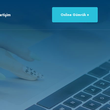
letişim
Online Gümrük