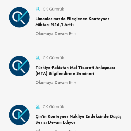
CK Gümrük
Limanlarımızda Elleçlenen Konteyner
Miktarı %16,1 Arttı
Okumaya Devam Et
CK Gümrük
Türkiye-Pakistan Mal Ticareti Anlaşması
(MTA) Bilgilendirme Semineri
Okumaya Devam Et
CK Gümrük
Çin'in Konteyner Nakliye Endeksinde Düşüş
Serisi Devam Ediyor