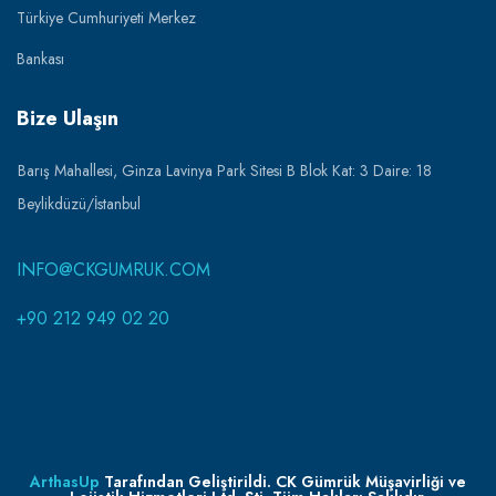
Türkiye Cumhuriyeti Merkez
Bankası
Bize Ulaşın
Barış Mahallesi, Ginza Lavinya Park Sitesi B Blok Kat: 3 Daire: 18
Beylikdüzü/İstanbul
INFO@CKGUMRUK.COM
+90 212 949 02 20
ArthasUp
Tarafından Geliştirildi. CK Gümrük Müşavirliği ve