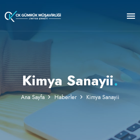
Kimya Sanayii
.
Ana Sayfa
Haberler
Kimya Sanayii