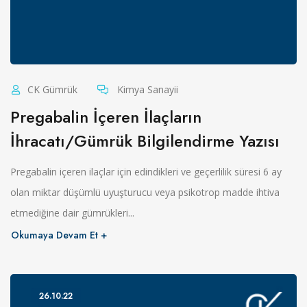
CK Gümrük
Kimya Sanayii
Pregabalin İçeren İlaçların
İhracatı/Gümrük Bilgilendirme Yazısı
Pregabalin içeren ilaçlar için edindikleri ve geçerlilik süresi 6 ay
olan miktar düşümlü uyuşturucu veya psikotrop madde ihtiva
etmediğine dair gümrükleri...
Okumaya Devam Et
26.10.22