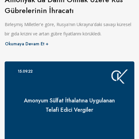
Gübrelerinin İhracatı
Birleşmiş Milletler'e göre, Rusya'nın Ukrayna'daki savaşı küresel
bir gıda krizini ve artan gübre fiyatlarını körükledi.
Okumaya Devam Et
15.09.22
Amonyum Sülfat İthalatına Uygulanan
Telafi Edici Vergiler