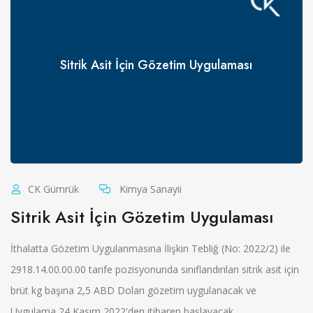
Sitrik Asit İçin Gözetim Uygulaması
CK Gümrük
Kimya Sanayii
Sitrik Asit İçin Gözetim Uygulaması
İthalatta Gözetim Uygulanmasına İlişkin Tebliğ (No: 2022/2) ile
2918.14.00.00.00 tarife pozisyonunda sınıflandırılan sitrik asit için
brüt kg başına 2,5 ABD Doları gözetim uygulanacak ve
Uygulama 24 Kasım 2022'den itibaren başlayacak...