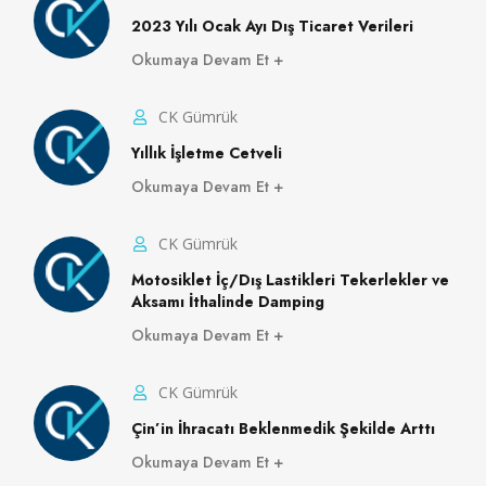
2023 Yılı Ocak Ayı Dış Ticaret Verileri
Okumaya Devam Et
CK Gümrük
Yıllık İşletme Cetveli
Okumaya Devam Et
CK Gümrük
Motosiklet İç/Dış Lastikleri Tekerlekler ve
Aksamı İthalinde Damping
Okumaya Devam Et
CK Gümrük
Çin’in İhracatı Beklenmedik Şekilde Arttı
Okumaya Devam Et