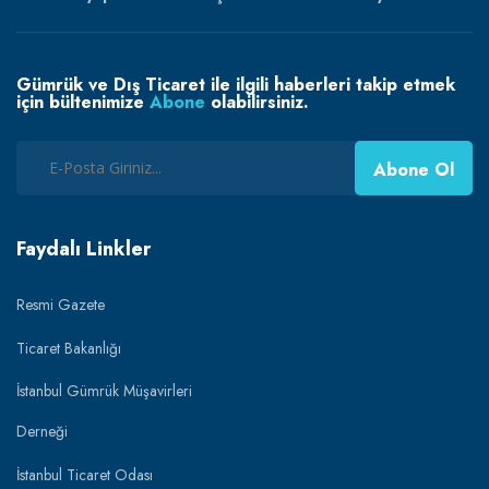
Gümrük ve Dış Ticaret ile ilgili haberleri takip etmek
için bültenimize
Abone
olabilirsiniz.
Abone Ol
Faydalı Linkler
Resmi Gazete
Ticaret Bakanlığı
İstanbul Gümrük Müşavirleri
Derneği
İstanbul Ticaret Odası