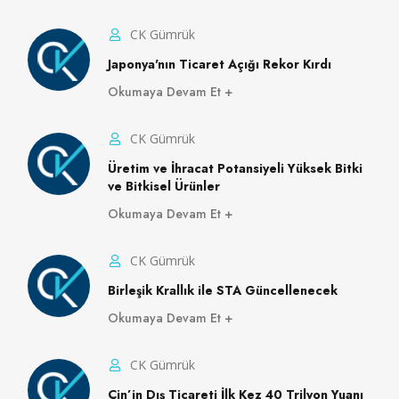
CK Gümrük
Japonya'nın Ticaret Açığı Rekor Kırdı
Okumaya Devam Et
CK Gümrük
Üretim ve İhracat Potansiyeli Yüksek Bitki
ve Bitkisel Ürünler
Okumaya Devam Et
CK Gümrük
Birleşik Krallık ile STA Güncellenecek
Okumaya Devam Et
CK Gümrük
Çin’in Dış Ticareti İlk Kez 40 Trilyon Yuanı