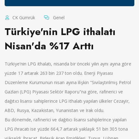
CK Gümrük
Genel
Türkiye'nin LPG ithalatı
Nisan'da %17 Arttı
Türkiye'nin LPG ithalatı, nisanda bir önceki yılın aynı ayına göre
yüzde 17 artarak 263 bin 237 ton oldu. Enerji Piyasası
Düzenleme Kurumunun nisan ayına ilişkin "Sıvılaştırılmış Petrol
Gazları (LPG) Piyasası Sektör Raporu"na göre, rafinerici ve
dağıtıcı lisansı sahiplerince LPG ithalatı yapılan ülkeler Cezayir,
ABD, Rusya, Kazakistan, Yunanistan ve Irak oldu.
Bu dönemde, rafinerici ve dağıtıcı lisansı sahiplerince yapılan
LPG ihracatı ise yüzde 664,7 artarak yaklaşık 51 bin 305 tona
yükseldi. İhracat, Birleşik Arap Emirlikleri, Tunus, Lübnan,