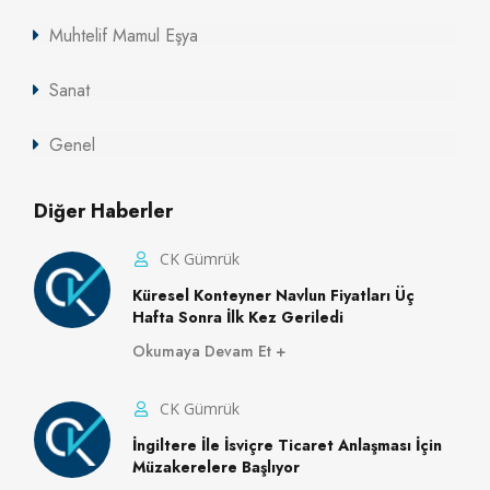
Muhtelif Mamul Eşya
Sanat
Genel
Diğer Haberler
CK Gümrük
Küresel Konteyner Navlun Fiyatları Üç
Hafta Sonra İlk Kez Geriledi
Okumaya Devam Et
CK Gümrük
İngiltere İle İsviçre Ticaret Anlaşması İçin
Müzakerelere Başlıyor