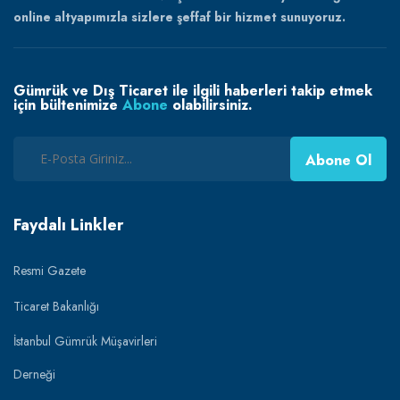
online altyapımızla sizlere şeffaf bir hizmet sunuyoruz.
Gümrük ve Dış Ticaret ile ilgili haberleri takip etmek
için bültenimize
Abone
olabilirsiniz.
Abone Ol
Faydalı Linkler
Resmi Gazete
Ticaret Bakanlığı
İstanbul Gümrük Müşavirleri
Derneği