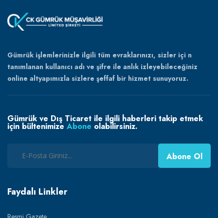
Gümrük işlemlerinizle ilgili tüm evraklarınızı, sizler içi n
tanımlanan kullanıcı adı ve şifre ile anlık izleyebileceğiniz
online altyapımızla sizlere şeffaf bir hizmet sunuyoruz.
Gümrük ve Dış Ticaret ile ilgili haberleri takip etmek
için bültenimize
Abone
olabilirsiniz.
Abone Ol
Faydalı Linkler
Resmi Gazete