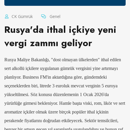
CK Gümrük
Genel
Rusya'da ithal içkiye yeni
vergi zammı geliyor
Rusya Maliye Bakanlığı, "dost olmayan ülkelerden" ithal edilen
sert alkollü içkilere uygulanan gümrük vergisini yine artırmayı
planlıyor. Business FM'in aktardığına göre, gündemdeki
seçeneklerden biri, litrede 3 euroluk mevcut verginin 5 euroya
yükseltilmesi. Söz konusu düzenlemenin 1 Ocak 2026'da
yürürlüğe girmesi bekleniyor. Hamle başta viski, rom, likör ve sert
aromatize içkiler olmak üzere birçok popüler ithal içkinin
perakende fiyatlarını doğrudan etkileyecek. Sektör temsilcileri,
benzer bir artışın geçen yıl şaraplarda uygulandığını ve bunun raf