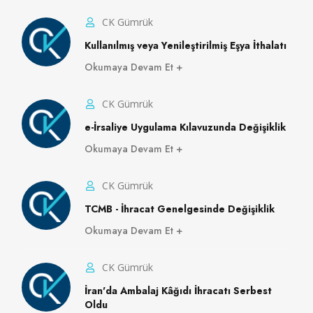
CK Gümrük
Kullanılmış veya Yenileştirilmiş Eşya İthalatı
Okumaya Devam Et
CK Gümrük
e-İrsaliye Uygulama Kılavuzunda Değişiklik
Okumaya Devam Et
CK Gümrük
TCMB - İhracat Genelgesinde Değişiklik
Okumaya Devam Et
CK Gümrük
İran'da Ambalaj Kâğıdı İhracatı Serbest
Oldu