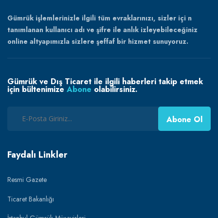
Gümrük işlemlerinizle ilgili tüm evraklarınızı, sizler içi n
tanımlanan kullanıcı adı ve şifre ile anlık izleyebileceğiniz
online altyapımızla sizlere şeffaf bir hizmet sunuyoruz.
Gümrük ve Dış Ticaret ile ilgili haberleri takip etmek
için bültenimize
Abone
olabilirsiniz.
Abone Ol
Faydalı Linkler
Resmi Gazete
Ticaret Bakanlığı