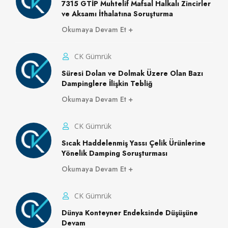
7315 GTİP Muhtelif Mafsal Halkalı Zincirler
ve Aksamı İthalatına Soruşturma
Okumaya Devam Et
CK Gümrük
Süresi Dolan ve Dolmak Üzere Olan Bazı
Dampinglere İlişkin Tebliğ
Okumaya Devam Et
CK Gümrük
Sıcak Haddelenmiş Yassı Çelik Ürünlerine
Yönelik Damping Soruşturması
Okumaya Devam Et
CK Gümrük
Dünya Konteyner Endeksinde Düşüşüne
Devam