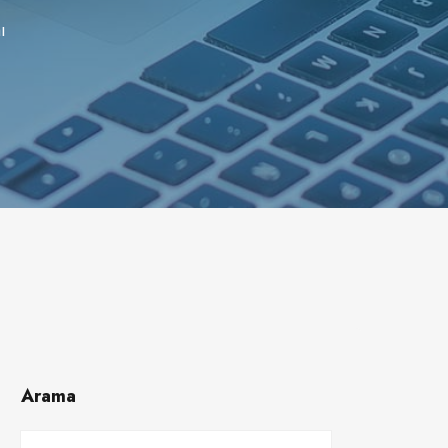
ı
Arama