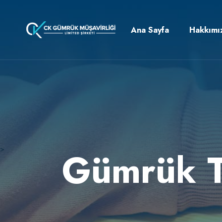
Ana Sayfa
Hakkımı
>
Gümrük T