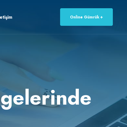
letişim
Online Gümrük
gelerinde
.