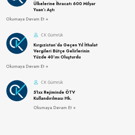
Ülkelerine İhracatı 600 Milyar
Yuan’ı Aştı
Okumaya Devam Et
CK Gümrük
Kırgızistan’da Geçen Yıl İthalat
Vergileri Bütçe Gelirlerinin
Yüzde 40’ını Oluşturdu
Okumaya Devam Et
CK Gümrük
51xx Rejiminde ÖTV
Kullandırılması Hk.
Okumaya Devam Et