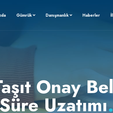
zda
Gümrük
Danışmanlık
Haberler
İ
aşıt Onay Bel
Süre Uzatımı