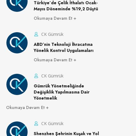
Türkiye’de Çelik İthalatı Ocak-
Mayıs Döneminde %19,2 Düştü
Okumaya Devam Et
CK Gümrük
ABD’nin Teknoloji İhracatına
Yönelik Kontrol Uygulamaları
Okumaya Devam Et
CK Gümrük
Gümrük Yönetmeliğinde
Değişiklik Yapılmasına Dair
Yönetmelik
Okumaya Devam Et
CK Gümrük
Shenzhen Şehrinin Kuşak ve Yol