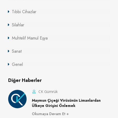
Tıbbi Cihazlar
Silahlar
Muhtelif Mamul Eşya
Sanat
Genel
Diğer Haberler
CK Gümrük
Maymun Çiçeği Virüsünün Limanlardan
Ülkeye Girişini Önlemek
Okumaya Devam Et