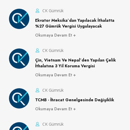
CK Gümrük
Ekvator Meksika’dan Yapılacak İthalatta
%27 Gümrük Vergisi Uygulayacak
Okumaya Devam Et
CK Gümrük
Çin, Vietnam Ve Nepal’den Yapılan Çelik
İthalatına 3 Yil Koruma Vergisi
Okumaya Devam Et
CK Gümrük
TCMB - İhracat Genelgesinde Değişiklik
Okumaya Devam Et
CK Gümrük