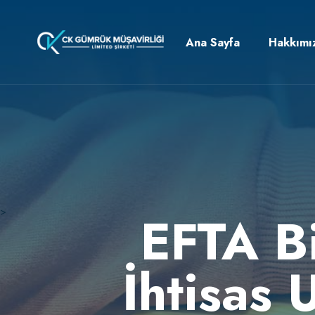
Ana Sayfa
Hakkımı
>
EFTA Bi
İhtisas