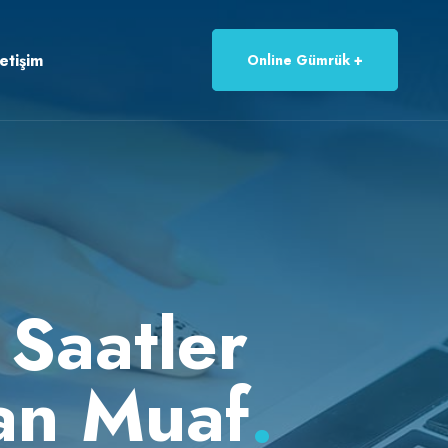
letişim
Online Gümrük
 Saatler
an Muaf
.