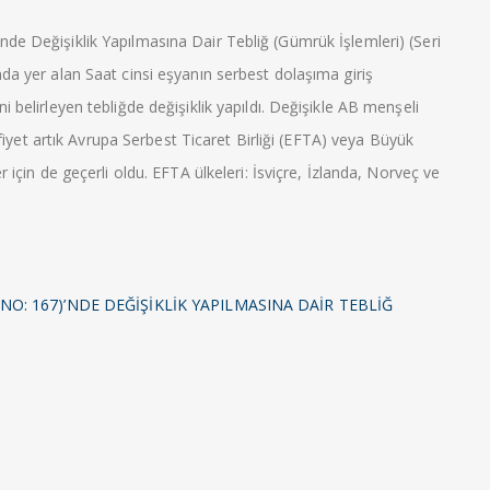
nde Değişiklik Yapılmasına Dair Tebliğ (Gümrük İşlemleri) (Seri
nda yer alan Saat cinsi eşyanın serbest dolaşıma giriş
i belirleyen tebliğde değişiklik yapıldı. Değişikle AB menşeli
et artık Avrupa Serbest Ticaret Birliği (EFTA) veya Büyük
r için de geçerli oldu. EFTA ülkeleri: İsviçre, İzlanda, Norveç ve
NO: 167)’NDE DEĞİŞİKLİK YAPILMASINA DAİR TEBLİĞ