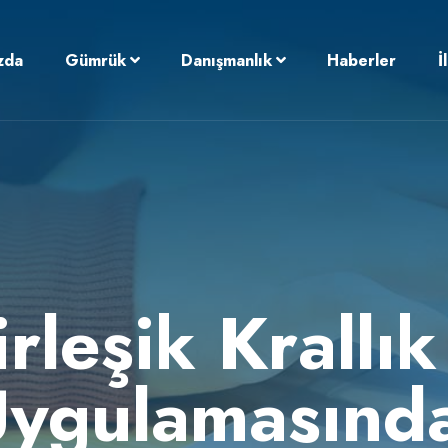
zda
Gümrük
Danışmanlık
Haberler
İ
rleşik Krallık
 Uygulamasınd