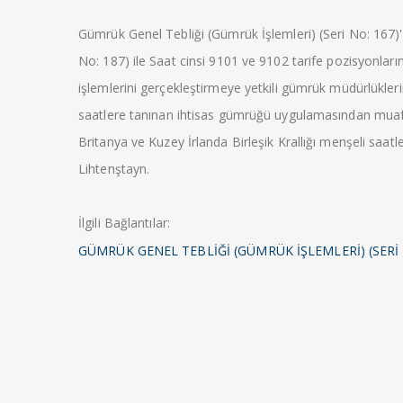
Gümrük Genel Tebliği (Gümrük İşlemleri) (Seri No: 167)'
No: 187) ile Saat cinsi 9101 ve 9102 tarife pozisyonları
işlemlerini gerçekleştirmeye yetkili gümrük müdürlüklerin
saatlere tanınan ihtisas gümrüğü uygulamasından muafiy
Britanya ve Kuzey İrlanda Birleşik Krallığı menşeli saatle
Lihtenştayn.
İlgili Bağlantılar:
GÜMRÜK GENEL TEBLİĞİ (GÜMRÜK İŞLEMLERİ) (SERİ 