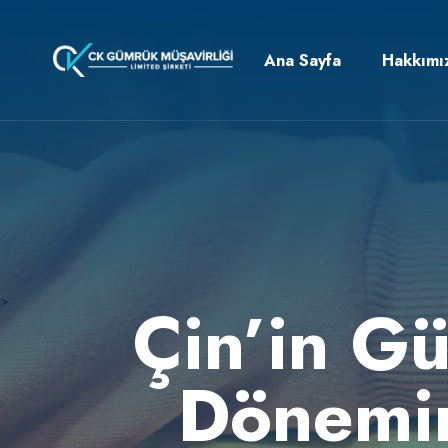
Ana Sayfa
Hakkımı
>
Çin’in Gü
Dönemin