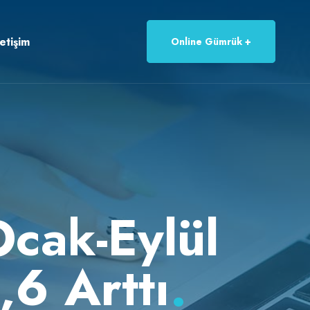
letişim
Online Gümrük
Ocak-Eylül
6 Arttı
.