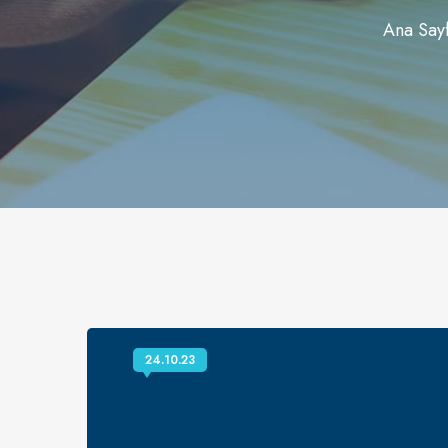
Ana Say
24.10.23