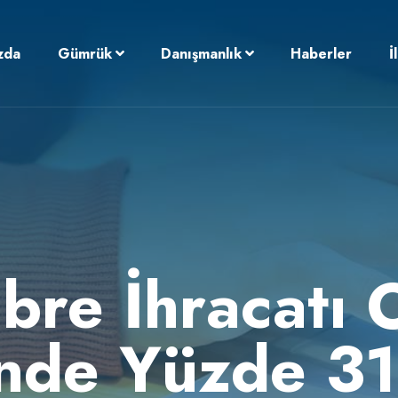
zda
Gümrük
Danışmanlık
Haberler
İ
bre İhracatı 
de Yüzde 31,