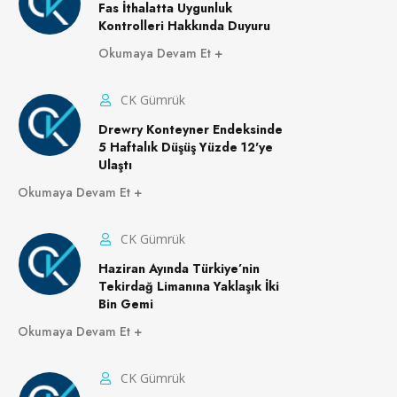
Fas İthalatta Uygunluk
Kontrolleri Hakkında Duyuru
Okumaya Devam Et
CK Gümrük
Drewry Konteyner Endeksinde
5 Haftalık Düşüş Yüzde 12'ye
Ulaştı
Okumaya Devam Et
CK Gümrük
Haziran Ayında Türkiye’nin
Tekirdağ Limanına Yaklaşık İki
Bin Gemi
Okumaya Devam Et
CK Gümrük