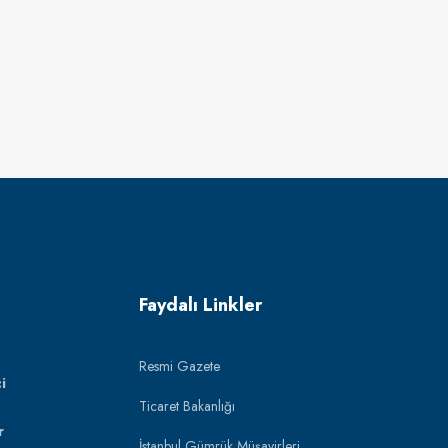
Faydalı Linkler
Resmi Gazete
i
Ticaret Bakanlığı
r
İstanbul Gümrük Müşavirleri