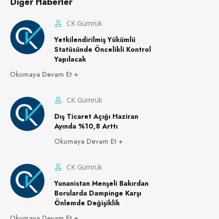
Diğer Haberler
CK Gümrük
Yetkilendirilmiş Yükümlü
Statüsünde Öncelikli Kontrol
Yapılacak
Okumaya Devam Et
CK Gümrük
Dış Ticaret Açığı Haziran
Ayında %10,8 Arttı
Okumaya Devam Et
CK Gümrük
Yunanistan Menşeli Bakırdan
Borularda Dampinge Karşı
Önlemde Değişiklik
Okumaya Devam Et