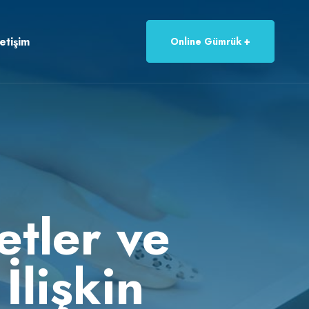
letişim
Online Gümrük
etler ve
İlişkin