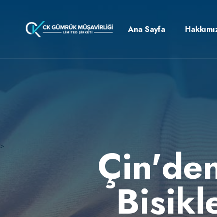
Ana Sayfa
Hakkımı
>
Çin'den
Bisikl