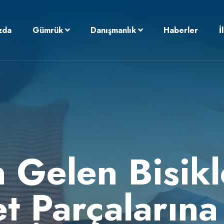
zda
Gümrük
Danışmanlık
Haberler
İ
 Gelen Bisikl
et Parçalarına 