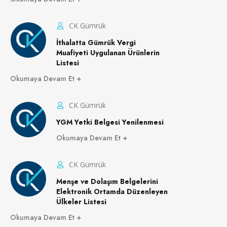
CK Gümrük
İthalatta Gümrük Vergi
Muafiyeti Uygulanan Ürünlerin
Listesi
Okumaya Devam Et
CK Gümrük
YGM Yetki Belgesi Yenilenmesi
Okumaya Devam Et
CK Gümrük
Menşe ve Dolaşım Belgelerini
Elektronik Ortamda Düzenleyen
Ülkeler Listesi
Okumaya Devam Et