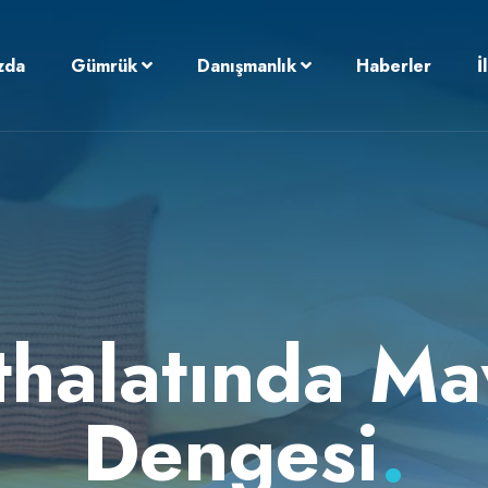
zda
Gümrük
Danışmanlık
Haberler
İ
İthalatında Ma
Dengesi
.