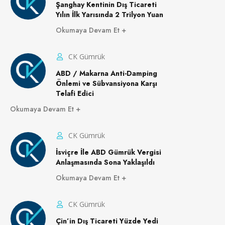
Şanghay Kentinin Dış Ticareti
Yılın İlk Yarısında 2 Trilyon Yuan
Okumaya Devam Et
CK Gümrük
ABD / Makarna Anti-Damping
Önlemi ve Sübvansiyona Karşı
Telafi Edici
Okumaya Devam Et
CK Gümrük
İsviçre İle ABD Gümrük Vergisi
Anlaşmasında Sona Yaklaşıldı
Okumaya Devam Et
CK Gümrük
Çin’in Dış Ticareti Yüzde Yedi