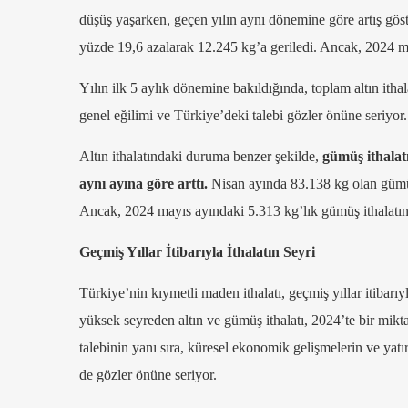
düşüş yaşarken, geçen yılın aynı dönemine göre artış göst
yüzde 19,6 azalarak 12.245 kg’a geriledi. Ancak, 2024 may
Yılın ilk 5 aylık dönemine bakıldığında, toplam altın itha
genel eğilimi ve Türkiye’deki talebi gözler önüne seriyor.
Altın ithalatındaki duruma benzer şekilde,
gümüş ithalatı
aynı ayına göre arttı.
Nisan ayında 83.138 kg olan gümüş 
Ancak, 2024 mayıs ayındaki 5.313 kg’lık gümüş ithalatına
Geçmiş Yıllar İtibarıyla İthalatın Seyri
Türkiye’nin kıymetli maden ithalatı, geçmiş yıllar itibarıyl
yüksek seyreden altın ve gümüş ithalatı, 2024’te bir mikt
talebinin yanı sıra, küresel ekonomik gelişmelerin ve yatır
de gözler önüne seriyor.