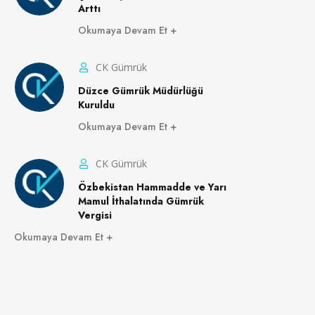
Arttı
Okumaya Devam Et
CK Gümrük
Düzce Gümrük Müdürlüğü
Kuruldu
Okumaya Devam Et
CK Gümrük
Özbekistan Hammadde ve Yarı
Mamul İthalatında Gümrük
Vergisi
Okumaya Devam Et