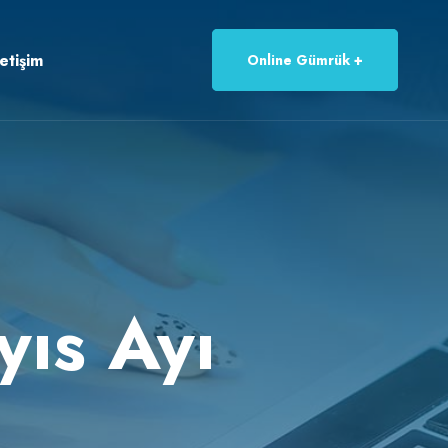
letişim
Online Gümrük
yıs Ayı